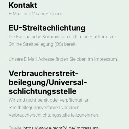
Kontakt
E-Mail: info@kahre-re.com
EU-Streitschlichtung
Die Europäische Kommission stellt eine Plattform zur
Online-Streitbeilegung (OS) bereit:
https://ec.europa.eu/consumers/odr/
.
Unsere E-Mail-Adresse finden Sie oben im Impressum.
Verbraucher­streit­
beilegung/Universal­
schlichtungs­stelle
Wir sind nicht bereit oder verpflichtet, an
Streitbeilegungsverfahren vor einer
Verbraucherschlichtungsstelle teilzunehmen.
Quelle:
https://www.e-recht24.de/impressum-